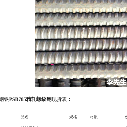
钢铁
PSB785精轧螺纹钢
现货表：
品名
规格
材质