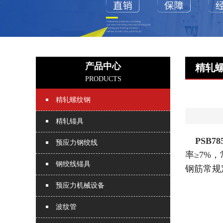
产品中心
精轧
PRODUCTS
精轧螺纹钢
精轧锚具
PSB7
预应力钢绞线
率≥7%，
钢绞线锚具
钢筋常规
预应力机械设备
波纹管