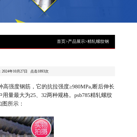
首页
>
产品展示
>
精轧螺纹钢
2024年10月27日 点击1893次
种高强度钢筋，它的抗拉强度≥980MPa,断后伸长
m,其中用量最大为25、32两种规格。psb785精轧螺纹
如图所示：