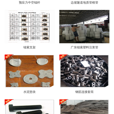
预应力中空锚杆
边坡隧道地质管根管
锚索支架
广东锚索塑料注浆管
水泥垫块
钢筋连接套筒