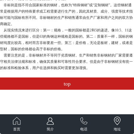
非标则是指不符合国家标准的钢材，也称为“特殊钢材”或“定制钢材”。这些钢材通
常是根据用户的特殊要求或工程需要进行生产的，因此其材质、成分、强度等技术指
标可能与国标有所不同。非标钢材的生产和销售通常由生产厂家和用户之间的双方协
商确定。
从现实情况来进行区分：第一：规格，一般的国标都是2和5的递进。像10.5、11这
些规格都不是国标，但是63的角钢这种规格是国标的。第二：质量不一样，国标的钢
材纯度比较高，相对而言非标要差一些。第三：是价格，无论是板材，建材，或者是
型材，国标的价格都会高于非标的价格。
需要注意的是，非标钢材并不等同于劣质钢材。生产和销售非标钢材的厂家需要遵
守相关法律法规和标准，确保其质量和可靠性符合要求。但是由于非标钢材没有统一
的标准和检验体系，用户在选择和购买时需要更加谨慎。
top
首页
简介
电话
地址