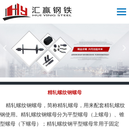
‹
›
精轧螺纹钢螺母
精轧螺纹钢螺母，简称精轧螺母，用来配套精轧螺纹
钢使用。精轧螺纹钢螺母分为平型螺母（上螺母）、锥
型螺母（下螺母）；精轧螺纹钢平型螺母常用于固定