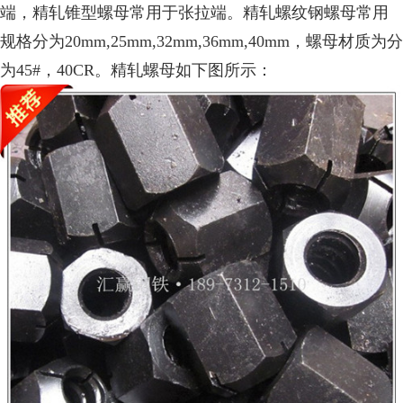
端，精轧锥型螺母常用于张拉端。精轧螺纹钢螺母常用
规格分为20mm,25mm,32mm,36mm,40mm，螺母材质为分
为45#，40CR。精轧螺母如下图所示：