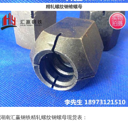
精轧螺纹钢锥螺母
湖南汇赢钢铁精轧螺纹钢螺母现货表：