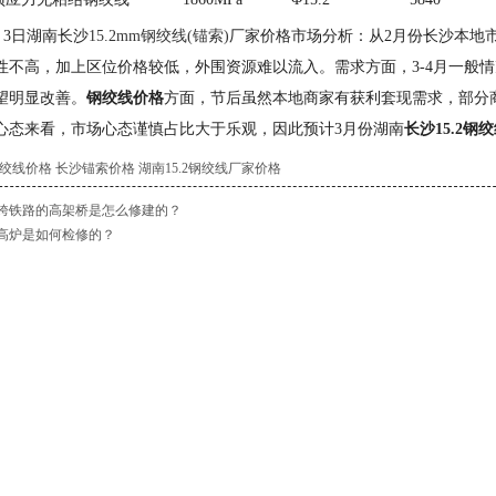
月3日湖南长沙
15.2mm钢绞线(锚索)
厂家价格市场分析：从2月份长沙本地市
性不高，加上区位价格较低，外围资源难以流入。需求方面，3-4月一般
望明显改善。
钢绞线价格
方面，节后虽然本地商家有获利套现需求，部分
心态来看，市场心态谨慎占比大于乐观，因此预计3月份湖南
长沙15.2钢
绞线价格
长沙锚索价格
湖南15.2钢绞线厂家价格
跨铁路的高架桥是怎么修建的？
高炉是如何检修的？