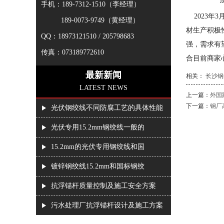
手机：189-7312-1510（李经理）
2023年3
189-0073-9749（黄经理）
材生产积极
QQ：18973121510 / 205798683
强，需求有
传真：073189772610
合目前商家
最新新闻
相关：
长沙钢
LATEST NEWS
上一篇：
外国
下一篇：
钢厂
光伏钢绞线不同防腐工艺的具体性能
光伏专用15.2mm钢绞线一般的
15.2mm的光伏专用钢绞线和国
镀锌钢绞线15.2mm和国标钢绞
抗浮锚杆质量控制及施工安全方案
污水处理厂抗浮锚杆设计及施工方案