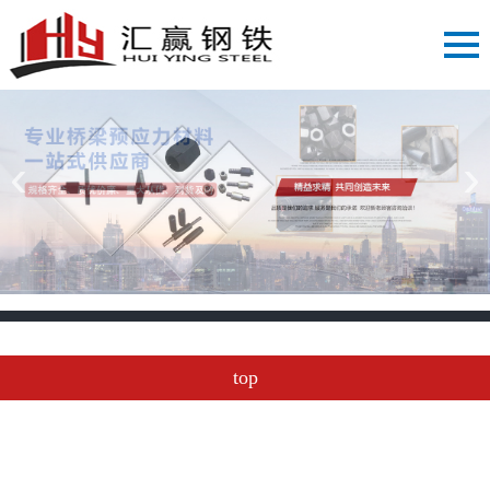
‹
›
top