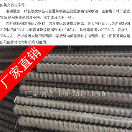
的英文首位字母。
要说区别，精轧螺纹钢筋与普通螺纹钢主要区别精轧螺纹钢：主要用于对于强度
较高 区别主要是强度不同、化学成分也不一样：
精轧螺纹钢是预应力钢材，强度要比普通螺纹钢高。最大的区别为：精扎螺纹钢
屈强比为0.9左右；而普通螺纹钢屈强比为0.6左右。延伸率前者为10%左右，后者为
30%左右。所以前者大量用载预应力梁板竖向筋及高铁多向预应力筋；而普通螺纹钢
筋只能作辅助增加抗弯刚度用。