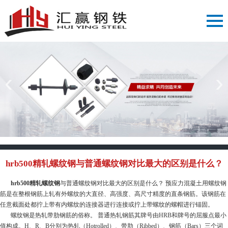
‹
›
hrb500精轧螺纹钢与普通螺纹钢对比最大的区别是什么？
hrb500精轧螺纹钢
与普通螺纹钢对比最大的区别是什么？ 预应力混凝土用螺纹钢
筋是在整根钢筋上轧有外螺纹的大直径、高强度、高尺寸精度的直条钢筋。该钢筋在
任意截面处都拧上带有内螺纹的连接器进行连接或拧上带螺纹的螺帽进行锚固。
螺纹钢是热轧带肋钢筋的俗称。 普通热轧钢筋其牌号由HRB和牌号的屈服点最小
值构成。H、R、B分别为热轧（Hotrolled）、带肋（Ribbed）、钢筋（Bars）三个词