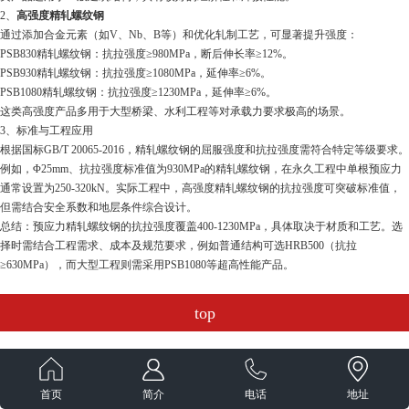
2、
高强度精轧螺纹钢
通过添加合金元素（如V、Nb、B等）和优化轧制工艺，可显著提升强度：
PSB830精轧螺纹钢
：抗拉强度≥980MPa，断后伸长率≥12%。
PSB930精轧螺纹钢
：抗拉强度≥1080MPa，延伸率≥6%。
PSB1080精轧螺纹钢
：抗拉强度≥1230MPa，延伸率≥6%。
这类高强度产品多用于大型桥梁、水利工程等对承载力要求极高的场景。
3、标准与工程应用
根据国标GB/T 20065-2016，精轧螺纹钢的屈服强度和抗拉强度需符合特定等级要求。
例如，Φ25mm、抗拉强度标准值为930MPa的精轧螺纹钢，在永久工程中单根预应力
通常设置为250-320kN。实际工程中，高强度精轧螺纹钢的抗拉强度可突破标准值，
但需结合安全系数和地层条件综合设计。
总结：预应力精轧螺纹钢的抗拉强度覆盖400-1230MPa，具体取决于材质和工艺。选
择时需结合工程需求、成本及规范要求，例如普通结构可选HRB500（抗拉
≥630MPa），而大型工程则需采用PSB1080等超高性能产品。
top
首页
简介
电话
地址