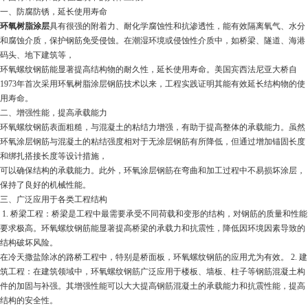
一、防腐防锈，延长使用寿命
环氧树脂涂层
具有很强的附着力、耐化学腐蚀性和抗渗透性，能有效隔离氧气、水分
和腐蚀介质，保护钢筋免受侵蚀。在潮湿环境或侵蚀性介质中，如桥梁、隧道、海港
码头、地下建筑等，
环氧螺纹钢筋能显著提高结构物的耐久性，延长使用寿命。美国宾西法尼亚大桥自
1973年首次采用环氧树脂涂层钢筋技术以来，工程实践证明其能有效延长结构物的使
用寿命。
二、增强性能，提高承载能力
环氧螺纹钢筋表面粗糙，与混凝土的粘结力增强，有助于提高整体的承载能力。虽然
环氧涂层钢筋与混凝土的粘结强度相对于无涂层钢筋有所降低，但通过增加锚固长度
和绑扎搭接长度等设计措施，
可以确保结构的承载能力。此外，环氧涂层钢筋在弯曲和加工过程中不易损坏涂层，
保持了良好的机械性能。
三、广泛应用于各类工程结构
1. 桥梁工程：桥梁是工程中最需要承受不同荷载和变形的结构，对钢筋的质量和性能
要求极高。环氧螺纹钢筋能显著提高桥梁的承载力和抗震性，降低因环境因素导致的
结构破坏风险。
在冷天撒盐除冰的路桥工程中，特别是桥面板，环氧螺纹钢筋的应用尤为有效。
2. 建
筑工程：在建筑领域中，环氧螺纹钢筋广泛应用于楼板、墙板、柱子等钢筋混凝土构
件的加固与补强。其增强性能可以大大提高钢筋混凝土的承载能力和抗震性能，提高
结构的安全性。