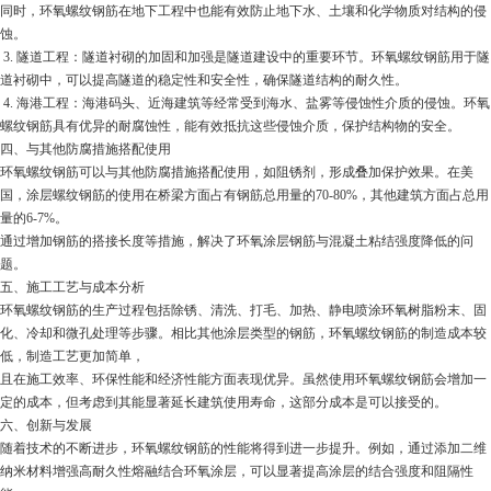
同时，环氧螺纹钢筋在地下工程中也能有效防止地下水、土壤和化学物质对结构的侵
蚀。
3. 隧道工程：隧道衬砌的加固和加强是隧道建设中的重要环节。环氧螺纹钢筋用于隧
道衬砌中，可以提高隧道的稳定性和安全性，确保隧道结构的耐久性。
4. 海港工程：海港码头、近海建筑等经常受到海水、盐雾等侵蚀性介质的侵蚀。环氧
螺纹钢筋具有优异的耐腐蚀性，能有效抵抗这些侵蚀介质，保护结构物的安全。
四、与其他防腐措施搭配使用
环氧螺纹钢筋可以与其他防腐措施搭配使用，如阻锈剂，形成叠加保护效果。在美
国，涂层螺纹钢筋的使用在桥梁方面占有钢筋总用量的70-80%，其他建筑方面占总用
量的6-7%。
通过增加钢筋的搭接长度等措施，解决了环氧涂层钢筋与混凝土粘结强度降低的问
题。
五、施工工艺与成本分析
环氧螺纹钢筋的生产过程包括除锈、清洗、打毛、加热、静电喷涂环氧树脂粉末、固
化、冷却和微孔处理等步骤。相比其他涂层类型的钢筋，环氧螺纹钢筋的制造成本较
低，制造工艺更加简单，
且在施工效率、环保性能和经济性能方面表现优异。虽然使用环氧螺纹钢筋会增加一
定的成本，但考虑到其能显著延长建筑使用寿命，这部分成本是可以接受的。
六、创新与发展
随着技术的不断进步，环氧螺纹钢筋的性能将得到进一步提升。例如，通过添加二维
纳米材料增强高耐久性熔融结合环氧涂层，可以显著提高涂层的结合强度和阻隔性