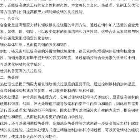
力，还能提高建筑工程的安全性和耐久性。本文将从合金化、热处理、轧制工艺优化
等方面探讨如何提高预应力精轧螺纹钢的抗拉性能。
一、合金化
合金化是提高预应力精轧螺纹钢抗拉强度的常用方法。通过在钢中加入适量的合金元
素，如铬、镍、钼等，可以改变钢材的组织结构和力学性能。这些合金元素能够与钢
中的碳元素形成稳定的化合物，
细化基体组织，从而提高钢的强度和韧性。
例如，铬元素可以提高钢的淬透性和抗氧化性，镍元素则能增强钢的韧性和抗腐蚀
性，而钼元素则有助于提升钢的强度和硬度。通过精确控制合金元素的含量和比例，
可以优化钢材的化学成分，
使其具备更高的抗拉性能。
二、热处理
热处理也是提升预应力精轧螺纹钢抗拉强度的重要手段。通过控制钢材的加热温度、
保温时间和冷却速度等参数，可以改变钢材的组织和性能。
淬火处理是一种常用的热处理方式，它可以使钢材获得马氏体组织，显著提高钢材的
硬度和强度。然而，淬火处理也可能导致钢材内部产生内应力和脆性，因此通常需要
进行回火处理来消除这些不利影响。回火处理可以消除淬火产生的内应力，提高钢材
的韧性和塑性，从而使其具备更好的综合力学性能。
此外，还可以采用调质热处理、高频感应热处理等方式来进一步提高预应力精轧螺纹
钢的抗拉性能。这些热处理方式通过精确控制加热和冷却过程，可以优化钢材的组织
结构，使其具备更高的强度和韧性。