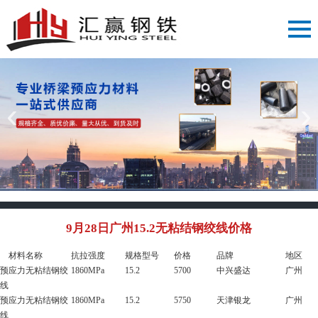
‹
›
9月28日广州15.2无粘结钢绞线价格
材料名称
抗拉强度
规格型号
价格
品牌
地区
预应力无粘结钢绞
1860MPa
15.2
5700
中兴盛达
广州
线
预应力无粘结钢绞
1860MPa
15.2
5750
天津银龙
广州
线