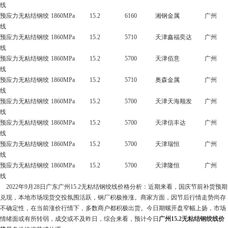
线
预应力无粘结钢绞
1860MPa
15.2
6160
湘钢金属
广州
线
预应力无粘结钢绞
1860MPa
15.2
5710
天津鑫福奕达
广州
线
预应力无粘结钢绞
1860MPa
15.2
5700
天津佰意
广州
线
预应力无粘结钢绞
1860MPa
15.2
5710
奥森金属
广州
线
预应力无粘结钢绞
1860MPa
15.2
5700
天津天海顺发
广州
线
预应力无粘结钢绞
1860MPa
15.2
5700
天津信丰达
广州
线
预应力无粘结钢绞
1860MPa
15.2
5700
天津瑞恒
广州
线
预应力无粘结钢绞
1860MPa
15.2
5700
天津隆恒
广州
线
2022年9月28日广东广州15.2无粘结钢绞线价格分析：近期来看，国庆节前补货预期
兑现，本地市场现货交投氛围活跃，钢厂积极推涨。商家方面，因节后行情走势尚存
不确定性，在当前涨价行情下，多数商户都积极出货。今日期螺开盘窄幅上扬，市场
情绪面或有所转弱，成交或不及昨日，综合来看，预计今日
广州15.2无粘结钢绞线价